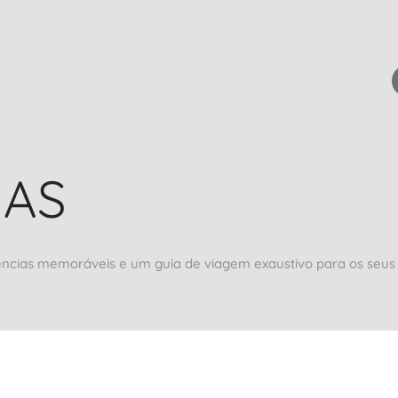
IAS
ências memoráveis e um guia de viagem exaustivo para os seus