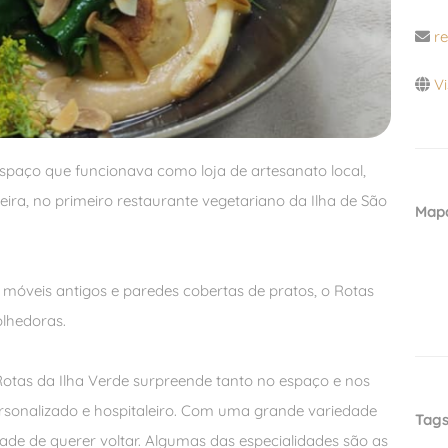
r
Vi
espaço que funcionava como loja de artesanato local,
ira, no primeiro restaurante vegetariano da Ilha de São
Map
veis antigos e paredes cobertas de pratos, o Rotas
olhedoras.
Rotas da Ilha Verde surpreende tanto no espaço e nos
sonalizado e hospitaleiro. Com uma grande variedade
Tag
tade de querer voltar. Algumas das especialidades são as