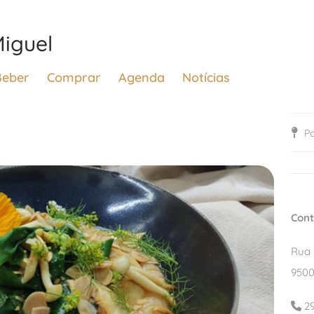
iguel
Beber
Comprar
Agenda
Notícias
Po
Cont
Rua
9500
29