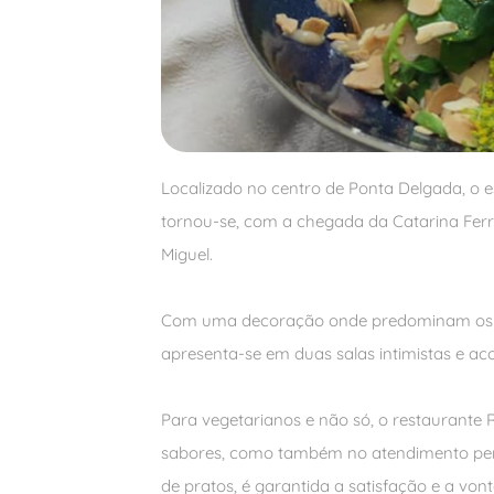
Localizado no centro de Ponta Delgada, o 
tornou-se, com a chegada da Catarina Ferre
Miguel.
Com uma decoração onde predominam os mó
apresenta-se em duas salas intimistas e ac
Para vegetarianos e não só, o restaurante 
sabores, como também no atendimento per
de pratos, é garantida a satisfação e a von