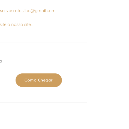
eservasrotasilha@gmail.com
site o nosso site...
a
Como Chegar
s