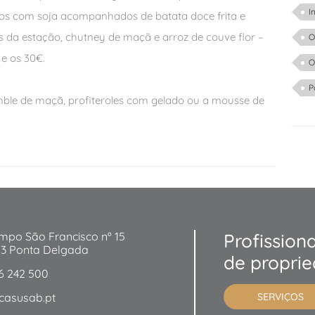
I
dos com soja acompanhados de batata doce frita e
 da estação, chutney de maçã e arroz de couve flor –
O
e os 30€.
O
P
mble de maçã, profiteroles com gelado ou a mousse de
mpo São Francisco nº 15
Profission
53 Ponta Delgada
de propri
6 242 500
casusab.pt
SERVIÇOS