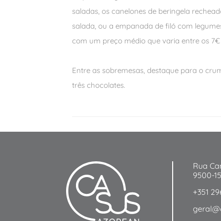
saladas, os canelones de beringela rechea
salada, ou a empanada de filó com legumes
com um preço médio que varia entre os 7€ 
Entre as sobremesas, destaque para o cru
três chocolates.
Rua Ca
9500-1
+351 29
geral@