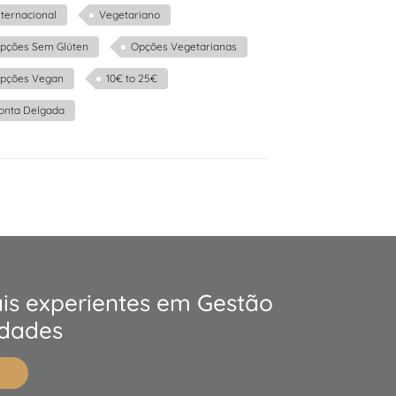
nternacional
Vegetariano
pções Sem Glúten
Opções Vegetarianas
pções Vegan
10€ to 25€
onta Delgada
ais experientes em Gestão
edades